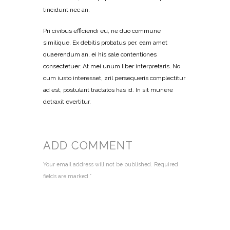
tincidunt nec an.
Pri civibus efficiendi eu, ne duo commune
similique. Ex debitis probatus per, eam amet
quaerendum an, ei his sale contentiones
consectetuer. At mei unum liber interpretaris. No
cum iusto interesset, zril persequeris complectitur
ad est, postulant tractatos has id. In sit munere
detraxit evertitur.
ADD COMMENT
Your email address will not be published. Required
fields are marked *