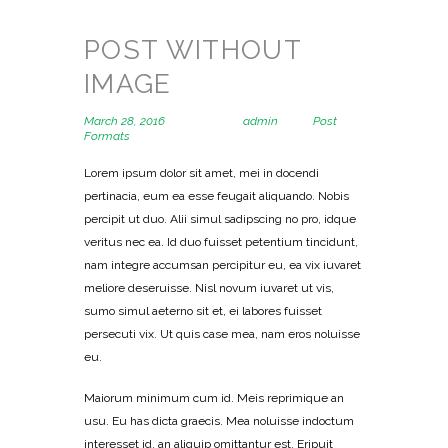
POST WITHOUT
IMAGE
March 28, 2016
Posted by
admin
in
Post
Formats
1233
Lorem ipsum dolor sit amet, mei in docendi
pertinacia, eum ea esse feugait aliquando. Nobis
percipit ut duo. Alii simul sadipscing no pro, idque
veritus nec ea. Id duo fuisset petentium tincidunt,
nam integre accumsan percipitur eu, ea vix iuvaret
meliore deseruisse. Nisl novum iuvaret ut vis,
sumo simul aeterno sit et, ei labores fuisset
persecuti vix. Ut quis case mea, nam eros noluisse
eu.
Maiorum minimum cum id. Meis reprimique an
usu. Eu has dicta graecis. Mea noluisse indoctum
interesset id, an aliquip omittantur est. Eripuit