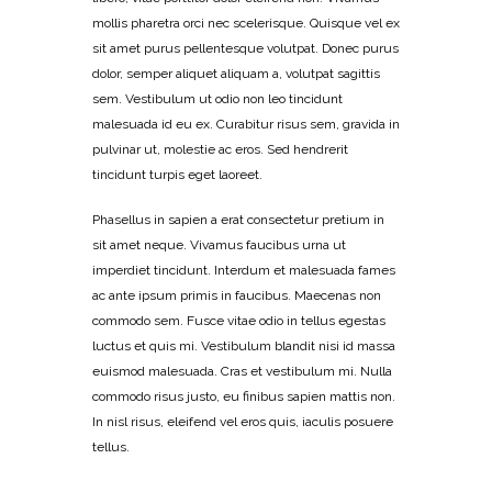
mollis pharetra orci nec scelerisque. Quisque vel ex
sit amet purus pellentesque volutpat. Donec purus
dolor, semper aliquet aliquam a, volutpat sagittis
sem. Vestibulum ut odio non leo tincidunt
malesuada id eu ex. Curabitur risus sem, gravida in
pulvinar ut, molestie ac eros. Sed hendrerit
tincidunt turpis eget laoreet.
Phasellus in sapien a erat consectetur pretium in
sit amet neque. Vivamus faucibus urna ut
imperdiet tincidunt. Interdum et malesuada fames
ac ante ipsum primis in faucibus. Maecenas non
commodo sem. Fusce vitae odio in tellus egestas
luctus et quis mi. Vestibulum blandit nisi id massa
euismod malesuada. Cras et vestibulum mi. Nulla
commodo risus justo, eu finibus sapien mattis non.
In nisl risus, eleifend vel eros quis, iaculis posuere
tellus.