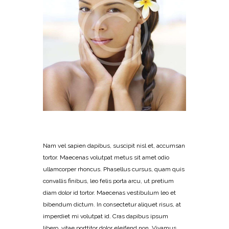
Started
March 29, 2016
in
Special Gifts
1093
Nam vel sapien dapibus, suscipit nisl et, accumsan
tortor. Maecenas volutpat metus sit amet odio
ullamcorper rhoncus. Phasellus cursus, quam quis
convallis finibus, leo felis porta arcu, ut pretium
diam dolor id tortor. Maecenas vestibulum leo et
bibendum dictum. In consectetur aliquet risus, at
imperdiet mi volutpat id. Cras dapibus ipsum
libero, vitae porttitor dolor eleifend non. Vivamus